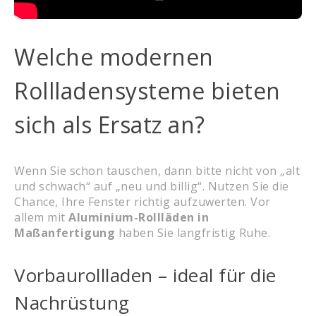
Welche modernen
Rollladensysteme bieten
sich als Ersatz an?
Wenn Sie schon tauschen, dann bitte nicht von „alt
und schwach“ auf „neu und billig“. Nutzen Sie die
Chance, Ihre Fenster richtig aufzuwerten. Vor
allem mit
Aluminium-Rollläden in
Maßanfertigung
haben Sie langfristig Ruhe.
Vorbaurollladen – ideal für die
Nachrüstung