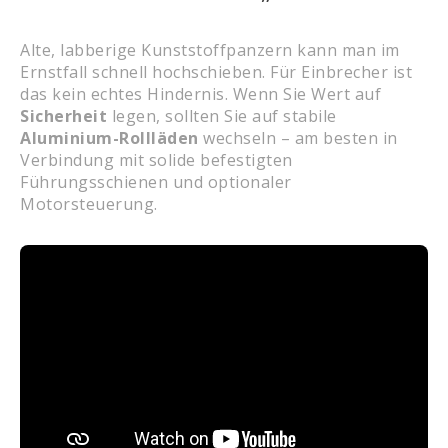
Alte, labberige Kunststoffpanzern kann man im
Ernstfall schnell hochschieben. Für Einbrecher ist
das kein echtes Hindernis. Wenn Sie Wert auf
Sicherheit
legen, sollten Sie auf stabile
Aluminium-Rollläden
wechseln – am besten in
Verbindung mit solide befestigten
Führungsschienen und optionaler
Motorsteuerung.