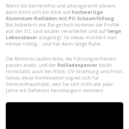
Wenn Sie barrierefrei und altersgerecht planen,
dann lohnt sich ein Blick auf
hochwertige
Aluminium-Rollläden mit PU-Schaumfüllung
.
Bei Anbietern wie Bergertech kommen die Profile
aus der EU, sind sauber verarbeitet und auf
lange
Lebensdauer
ausgelegt. So etwas montiert man
einmal richtig – und hat dann lange Ruhe.
Die Motoren laufen leise, die Führungsschienen
passen exakt, und der
Rollladenpanzer
bleibt
formstabil, auch bei Hitze, UV-Strahlung und Frost.
Genau diese Kombination eignet sich für
Seniorenhaushalte, weil Sie sich nicht alle paar
Jahre mit Defekten herumärgern möchten.