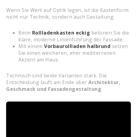
Wenn Sie Wert auf Optik legen, ist die Kastenform
nicht nur Technik, sondern auch Gestaltung:
Beim
Rollladenkasten eckig
betonen Sie die
klare, moderne Linienführung der Fassade.
Mit einem
Vorbaurollladen halbrund
setzen
Sie einen weicheren, eher mediterranen
Akzent am Haus.
Technisch sind beide Varianten stark. Die
Entscheidung läuft am Ende über
Architektur,
Geschmack und Fassadengestaltung
.