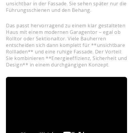
unsichtbar in der Fassade. Sie sehen später nur die
Führungsschienen und den Behang.
Das passt hervorragend zu einem klar gestalteten
Haus mit einem modernen Garagentor – egal ob
Rolltor oder Sektionaltor. Viele Bauherren
entscheiden sich dann komplett für **unsichtbare
Rollladen** und eine ruhige Fassade. Der Vorteil:
Sie kombinieren **Energieeffizienz, Sicherheit und
Design** in einem durchgängigen Konzept.