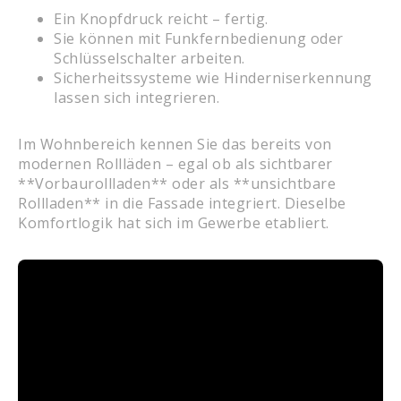
Ein Knopfdruck reicht – fertig.
Sie können mit Funkfernbedienung oder
Schlüsselschalter arbeiten.
Sicherheitssysteme wie Hinderniserkennung
lassen sich integrieren.
Im Wohnbereich kennen Sie das bereits von
modernen Rollläden – egal ob als sichtbarer
**Vorbaurollladen** oder als **unsichtbare
Rollladen** in die Fassade integriert. Dieselbe
Komfortlogik hat sich im Gewerbe etabliert.