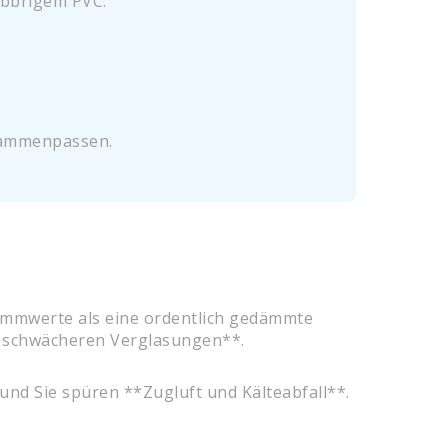
abbrigem PVC.
usammenpassen.
Dämmwerte als eine ordentlich gedämmte
r schwächeren Verglasungen**.
 und Sie spüren **Zugluft und Kälteabfall**.