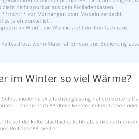
*gedämmten Aluminiumprofilen**, nicht aus billigem, l
s zieht nicht spürbar aus dem Rollladenkasten.
d **nicht** von Vorhängen oder Möbeln verdeckt.
 es ja eh dunkel ist“.
appern im Wind – die Wärme zieht dort einfach raus.
n Kälteschutz, wenn Material, Einbau und Bedienung z
er im Winter so viel Wärme?
de. Selbst moderne Dreifachverglasung hat schlechtere 
auten – haben noch **ältere Fenster mit einfachen ode
ifft auf die kalte Glasfläche, kühlt ab, sinkt nach unten
ner Rollladen**, weil er