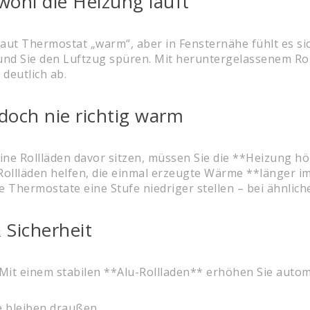
wohl die Heizung läuft
laut Thermostat „warm“, aber in Fensternähe fühlt es si
 und Sie den Luftzug spüren. Mit heruntergelassenem Rol
deutlich ab.
doch nie richtig warm
ne Rollläden davor sitzen, müssen Sie die **Heizung hö
llläden helfen, die einmal erzeugte Wärme **länger im
 Thermostate eine Stufe niedriger stellen – bei ähnlic
 Sicherheit
l. Mit einem stabilen **Alu-Rollladen** erhöhen Sie auto
e bleiben draußen,