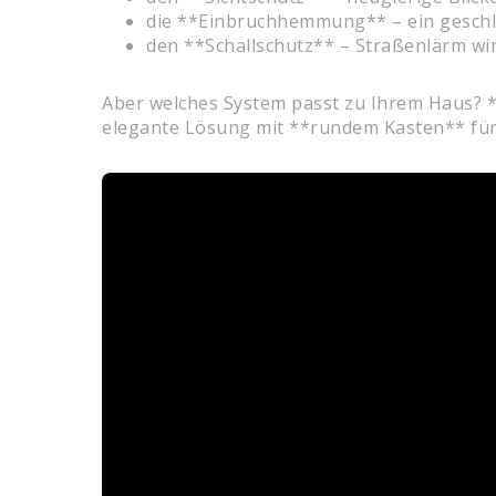
die **Einbruchhemmung** – ein geschlo
den **Schallschutz** – Straßenlärm wi
Aber welches System passt zu Ihrem Haus? 
elegante Lösung mit **rundem Kasten** für