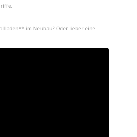
iffe,
llladen** im Neubau? Oder lieber eine