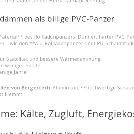
* – und später an der Heizkostenabrechnung.
dämmen als billige PVC-Panzer
aterial** des Rollladenpanzers. Dünner, harter PVC-Panz
n – wie den **Alu-Rollladenpanzern mit PU-Schaumfüllu
für Stabilität und bessere Wärmedämmung.
en weniger Spalte.
enige Jahre.
äden von Bergertech
: Aluminium, **hochwertige Schaumf
st klemmt.
me: Kälte, Zugluft, Energieko