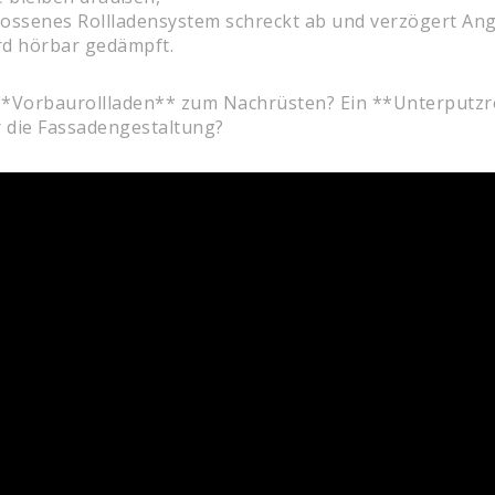
ssenes Rollladensystem schreckt ab und verzögert Angr
rd hörbar gedämpft.
**Vorbaurollladen** zum Nachrüsten? Ein **Unterputzro
 die Fassadengestaltung?