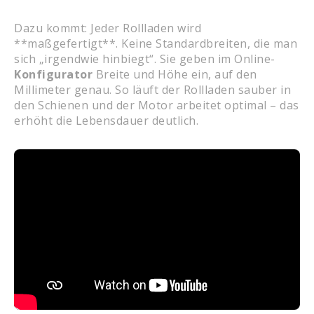
Dazu kommt: Jeder Rollladen wird
**maßgefertigt**. Keine Standardbreiten, die man
sich „irgendwie hinbiegt“. Sie geben im Online-
Konfigurator
Breite und Höhe ein, auf den
Millimeter genau. So läuft der Rollladen sauber in
den Schienen und der Motor arbeitet optimal – das
erhöht die Lebensdauer deutlich.