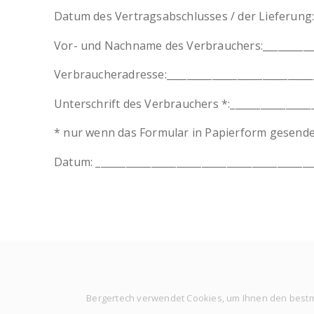
Datum des Vertragsabschlusses / der Lieferung:__
Vor- und Nachname des Verbrauchers:_____________
Verbraucheradresse:______________________________
Unterschrift des Verbrauchers *:_________________
* nur wenn das Formular in Papierform gesende
Datum: ___________________________________________
Bergertech verwendet Cookies, um Ihnen den bestmö