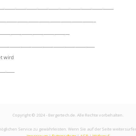
__________________________________________________
_________________________________________
_______________________________
___________________________________________
t wird
_______
Copyright © 2024 - Bergertech.de. Alle Rechte vorbehalten.
glichen Service zu gewährleisten. Wenn Sie auf der Seite weitersurfe