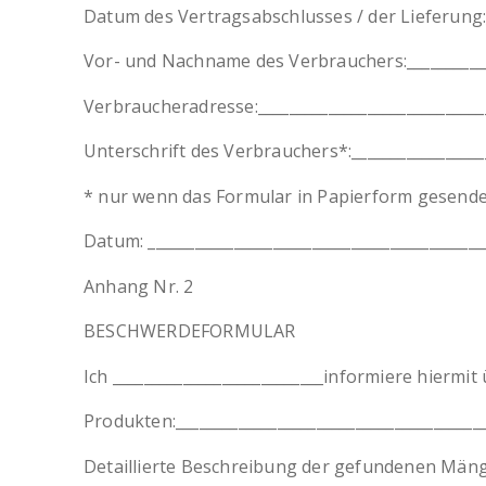
Datum des Vertragsabschlusses / der Lieferung:__
Vor- und Nachname des Verbrauchers:_____________
Verbraucheradresse:______________________________
Unterschrift des Verbrauchers*:__________________
* nur wenn das Formular in Papierform gesende
Datum: ___________________________________________
Anhang Nr. 2
BESCHWERDEFORMULAR
Ich ___________________________informiere hierm
Produkten:________________________________________
Detaillierte Beschreibung der gefundenen Mängel