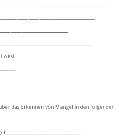
_________________________________________________
________________________________________
______________________________
_________________________________________
t wird
_______
it über das Erkennen von Mängel in den folgenden
_____________________ _
:__________________________________