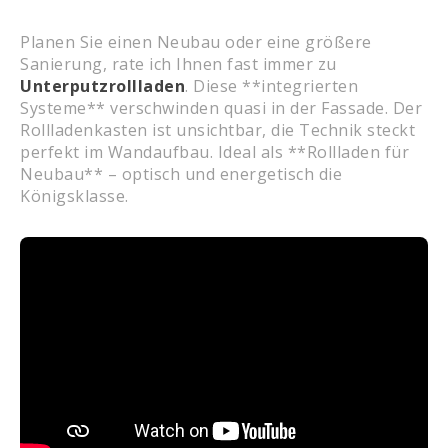
Planen Sie einen Neubau oder eine größere
Sanierung, rate ich Ihnen fast immer zu
Unterputzrollladen
. Diese **integrierten
Systeme** verschwinden quasi in der Fassade. Der
Rollladenkasten ist unsichtbar, die Technik steckt
perfekt im Wandaufbau. Ideal als **Rollladen für
Neubau** – optisch und energetisch die
Königsklasse.