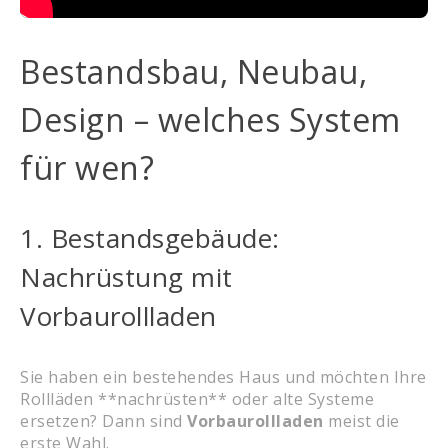
Bestandsbau, Neubau,
Design – welches System
für wen?
1. Bestandsgebäude:
Nachrüstung mit
Vorbaurollladen
Sie haben ein bestehendes Haus und möchten Ihre
Rollläden **nachrüsten** oder alte Systeme
ersetzen? Dann sind
Vorbaurollladen
meist die
erste Wahl.