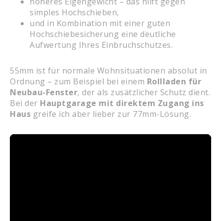
höheres Eigengewicht – das hilft gegen
simples Hochschieben,
und in Kombination mit einer guten
Hochschiebesicherung eine deutliche
Aufwertung Ihres Einbruchschutzes.
55mm ist für normale Wohnsituationen absolut in
Ordnung – zum Beispiel bei einem
Rollladen für
Neubau-Fenster
, der als zusätzlicher Schutz dient.
Bei der
Hauptgarage mit direktem Zugang ins
Haus
greife ich aber lieber zur 77mm-Lösung.