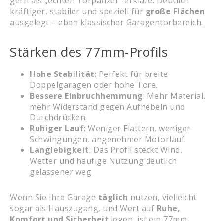
gern als „echten Torpanzer“ erkläre. Deutlich
kräftiger, stabiler und speziell für
große Flächen
ausgelegt – eben klassischer Garagentorbereich.
Stärken des 77mm-Profils
Hohe Stabilität
: Perfekt für breite
Doppelgaragen oder hohe Tore.
Bessere Einbruchhemmung
: Mehr Material,
mehr Widerstand gegen Aufhebeln und
Durchdrücken.
Ruhiger Lauf
: Weniger Flattern, weniger
Schwingungen, angenehmer Motorlauf.
Langlebigkeit
: Das Profil steckt Wind,
Wetter und häufige Nutzung deutlich
gelassener weg.
Wenn Sie Ihre Garage
täglich
nutzen, vielleicht
sogar als Hauszugang, und Wert auf
Ruhe,
Komfort und Sicherheit
legen, ist ein 77mm-