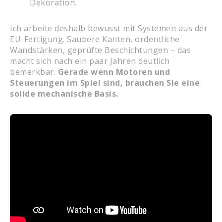
Dekoration.
Ich arbeite deshalb bewusst mit Systemen aus der
EU-Fertigung. Saubere Kanten, ordentliche
Wandstärken, geprüfte Beschichtungen – das
macht sich nach ein paar Jahren deutlich
bemerkbar.
Gerade wenn Motoren und
Steuerungen im Spiel sind, brauchen Sie eine
solide mechanische Basis.