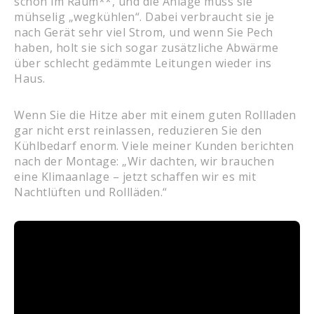
schon im Raum**, und die Anlage muss sie
mühselig „wegkühlen“. Dabei verbraucht sie je
nach Gerät sehr viel Strom, und wenn Sie Pech
haben, holt sie sich sogar zusätzliche Abwärme
über schlecht gedämmte Leitungen wieder ins
Haus.
Wenn Sie die Hitze aber mit einem guten Rollladen
gar nicht erst reinlassen, reduzieren Sie den
Kühlbedarf enorm. Viele meiner Kunden berichten
nach der Montage: „Wir dachten, wir brauchen
eine Klimaanlage – jetzt schaffen wir es mit
Nachtlüften und Rollläden.“