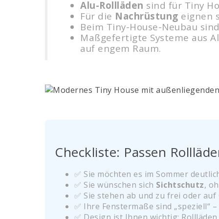
Alu-Rollläden
sind für Tiny H
Für die
Nachrüstung
eignen 
Beim Tiny-House-Neubau sin
Maßgefertigte Systeme aus A
auf engem Raum.
Checkliste: Passen Rolllä
✅ Sie möchten es im Sommer deutli
✅ Sie wünschen sich
Sichtschutz
, o
✅ Sie stehen ab und zu frei oder au
✅ Ihre Fenstermaße sind „speziell“ 
✅ Design ist Ihnen wichtig: Rollläden