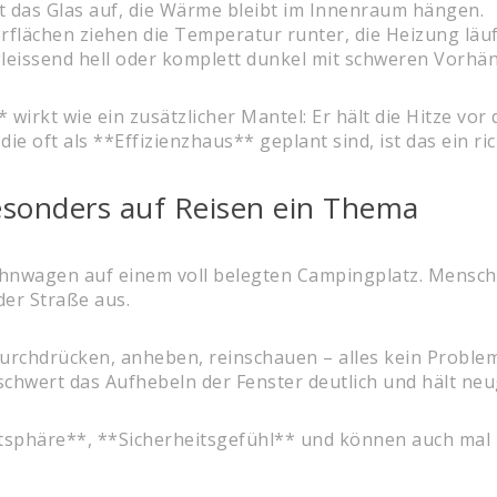
t das Glas auf, die Wärme bleibt im Innenraum hängen.
rflächen ziehen die Temperatur runter, die Heizung läuft
eissend hell oder komplett dunkel mit schweren Vorhä
irkt wie ein zusätzlicher Mantel: Er hält die Hitze vor
e oft als **Effizienzhaus** geplant sind, ist das ein ri
besonders auf Reisen ein Thema
Wohnwagen auf einem voll belegten Campingplatz. Mensche
der Straße aus.
Durchdrücken, anheben, reinschauen – alles kein Problem
hwert das Aufhebeln der Fenster deutlich und hält neug
atsphäre**, **Sicherheitsgefühl** und können auch ma