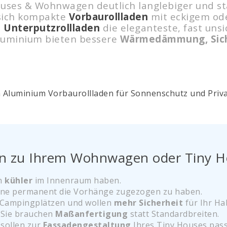
ouses & Wohnwagen deutlich langlebiger und stab
sich kompakte
Vorbaurollladen
mit eckigem od
d
Unterputzrollladen
die eleganteste, fast uns
luminium bieten bessere
Wärmedämmung, Sicht
den zu Ihrem Wohnwagen oder Tiny 
ch
kühler
im Innenraum haben.
hne permanent die Vorhänge zugezogen zu haben.
f Campingplätzen und wollen
mehr Sicherheit
für Ihr Ha
– Sie brauchen
Maßanfertigung
statt Standardbreiten.
 sollen zur
Fassadengestaltung
Ihres Tiny Houses pass