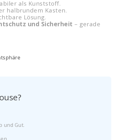
iler als Kunststoff.
er halbrundem Kasten.
ichtbare Lösung.
schutz und Sicherheit
– gerade
House?
b und Gut.
en.