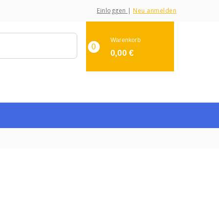
Einloggen
|
Neu anmelden
Warenkorb
0
0,00
€