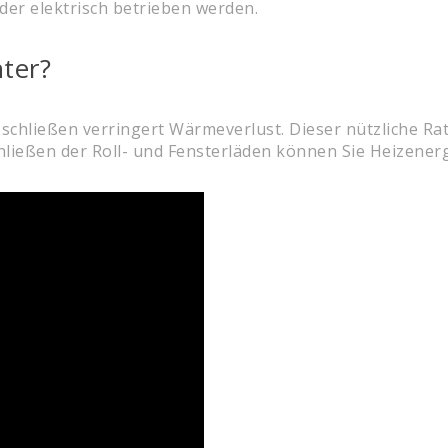
der elektrisch betrieben werden.
ter?
schließen verringert Wärmeverlust. Dieser nützliche Rat
ließen der Roll- und Fensterläden können Sie Heizenerg