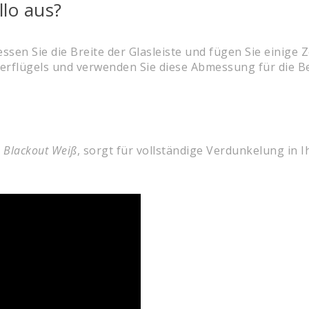
llo aus?
ssen Sie die Breite der Glasleiste und fügen Sie einige 
rflügels und verwenden Sie diese Abmessung für die Be
 Blackout Weiß
, sorgt für vollständige Verdunkelung in 