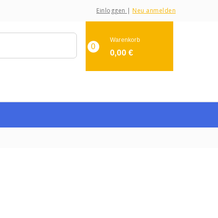
Einloggen
|
Neu anmelden
Warenkorb
0
0,00
€