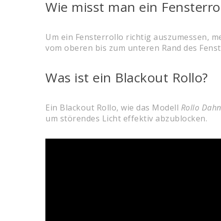
Wie misst man ein Fensterro
Um ein Fensterrollo richtig auszumessen, me
vom oberen bis zum unteren Rand des Fenste
Was ist ein Blackout Rollo?
Ein Blackout Rollo, wie das Modell
Rollo Dahn
um störendes Licht effektiv abzublocken.