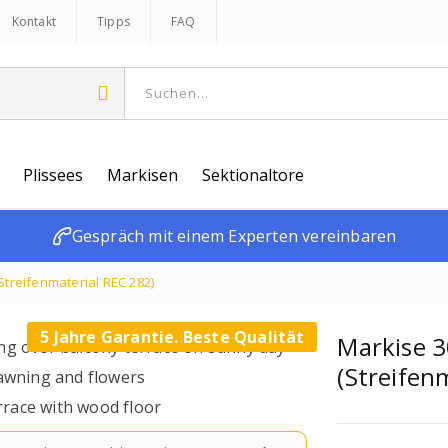
Kontakt
Tipps
FAQ
Plissees
Markisen
Sektionaltore
Gespräch mit einem Experten vereinbaren
treifenmaterial REC 282)
5 Jahre Garantie. Beste Qualität
Markise 
(Streifen