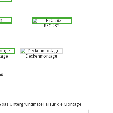
n
REC 282
tage
Deckenmontage
hör
 das Untergrundmaterial für die Montage