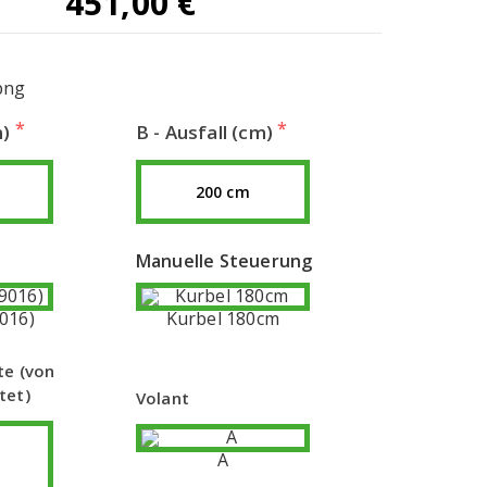
451,00
€
m)
B - Ausfall (cm)
200 cm
Manuelle Steuerung
016)
Kurbel 180cm
te (von
tet)
Volant
A