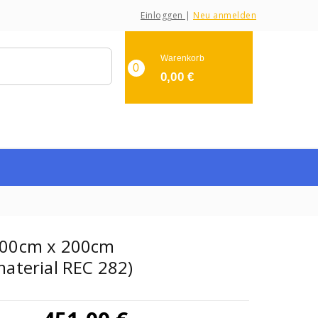
Einloggen
|
Neu anmelden
Warenkorb
0
0,00
€
300cm x 200cm
material REC 282)