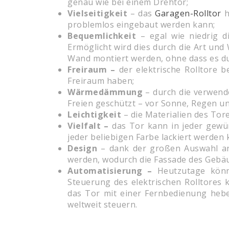
genau wie bei einem Drehtor;
Vielseitigkeit
– das
Garagen-Rolltor
h
problemlos eingebaut werden kann;
Bequemlichkeit
– egal wie niedrig d
Ermöglicht wird dies durch die Art und
Wand montiert werden, ohne dass es du
Freiraum –
der elektrische Rolltore 
Freiraum haben;
Wärmedämmung
– durch die verwende
Freien geschützt – vor Sonne, Regen u
Leichtigkeit
– die Materialien des To
Vielfalt –
das Tor kann in jeder gewü
jeder beliebigen Farbe lackiert werden k
Design
– dank der großen Auswahl an 
werden, wodurch die Fassade des Gebäud
Automatisierung –
Heutzutage könn
Steuerung des elektrischen Rolltores k
das Tor mit einer Fernbedienung heb
weltweit steuern.