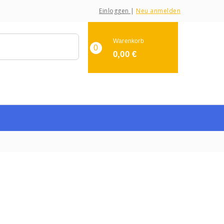
Einloggen
|
Neu anmelden
Warenkorb
0
0,00
€