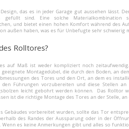
Design, das es in jeder Garage gut aussehen lässt. De
m gefüllt sind. Eine solche Materialkombinatio
en, und bietet einen hohen Komfort während des Aufen
on außen haben, was es für Unbefugte sehr schwierig m
des Rolltores?
res auf Maß ist weder kompliziert noch zeitaufwendi
nd geeignete Montagedübel, die durch den Boden, an dem 
e Abmessungen des Tores und den Ort, an dem es installi
in den Führungen vorzubereiten und diese Stellen a
gsbolzen leicht gebohrt werden können. Das Rolltor 
ssen ist die richtige Montage des Tores an der Stelle, a
s Gebäudes vorbereitet wurden, sollte das Tor entspr
berhalb des Randes der Aussparung oder in der Öffnun
t. Wenn es keine Anmerkungen gibt und alles so funktion