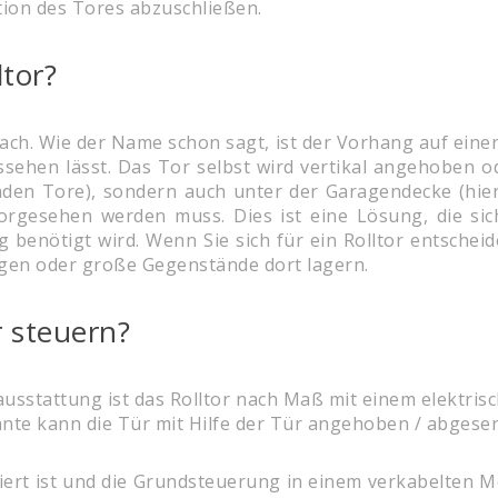
ation des Tores abzuschließen.
ltor?
fach. Wie der Name schon sagt, ist der Vorhang auf einer 
ussehen lässt. Das Tor selbst wird vertikal angehoben o
enden Tore), sondern auch unter der Garagendecke (hi
orgesehen werden muss. Dies ist eine Lösung, die sic
g benötigt wird. Wenn Sie sich für ein Rolltor entschei
ngen oder große Gegenstände dort lagern.
r steuern?
ausstattung ist das Rolltor nach Maß mit einem elektris
riante kann die Tür mit Hilfe der Tür angehoben / abgese
iert ist und die Grundsteuerung in einem verkabelten M