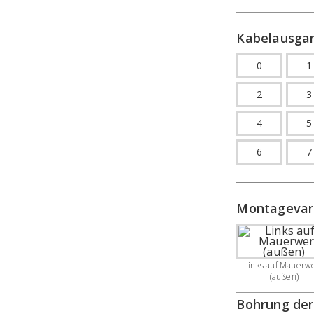
Kabelausga
0
1
2
3
4
5
6
7
Montagevar
Links auf Mauerw
(außen)
Bohrung der