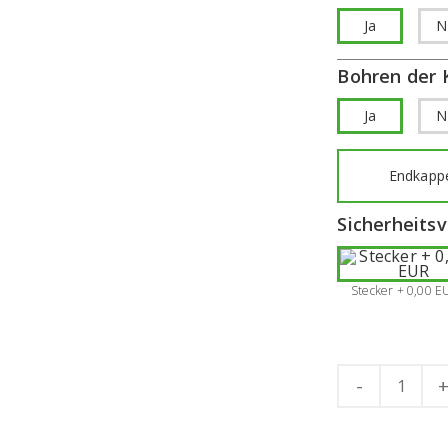
Ja
N
Bohren der 
Ja
N
Endkappe
Sicherheits
Stecker + 0,00 E
Quantity