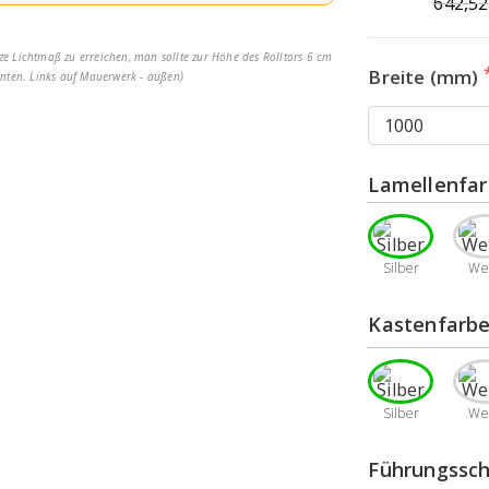
642,5
ze Lichtmaß zu erreichen, man sollte zur Höhe des Rolltors 6 cm
Breite (mm)
nten. Links auf Mauerwerk - außen)
Lamellenfa
Silber
We
Kastenfarb
Silber
We
Führungssch