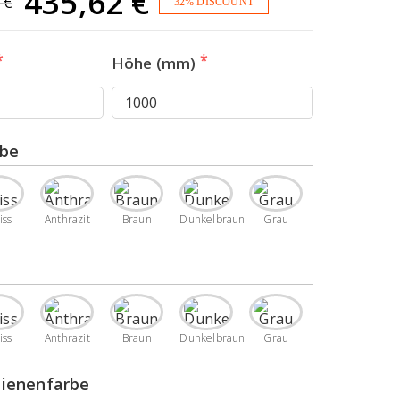
435,62
€
2
€
32% DISCOUNT
Ursprünglicher
Aktueller
Höhe (mm)
Preis
Preis
war:
ist:
rbe
642,52 €
435,62 €.
iss
Anthrazit
Braun
Dunkelbraun
Grau
e
iss
Anthrazit
Braun
Dunkelbraun
Grau
ienenfarbe