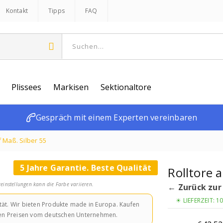
Kontakt
Tipps
FAQ
Plissees
Markisen
Sektionaltore
Gespräch mit einem Experten vereinbaren
f Maß. Silber 55
5 Jahre Garantie. Beste Qualität
Rolltore 
einstellungen kann die Farbe variieren.
← Zurück zur
☀ LIEFERZEIT: 1
ität. Wir bieten Produkte made in Europa. Kaufen
tigen Preisen vom deutschen Unternehmen.