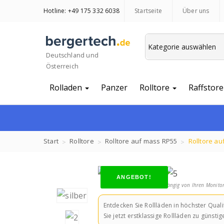
Hotline: +49 175 332 6038
Startseite
Über uns
Deutschland und
Österreich
Rolladen
Panzer
Rolltore
Raffstore
Start
Rolltore
Rolltore auf mass RP55
Rolltore au
ANGEBOT!
Abhängig von Ihren Monitor
Entdecken Sie Rollläden in höchster Qual
Sie jetzt erstklassige Rollläden zu güns