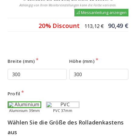
Abhängig von Ihren Monitoreinstellungen kann die Farbe variieren.
📐 Messanleitung anzeigen
Ursprüng
Ak
20% Discount
90,49
€
113,12
€
Preis
Pr
war:
ist
113,12 €
90
Breite (mm)
Höhe (mm)
Profil
Aluminium 39mm
PVC 37mm
Wählen Sie die Größe des Rolladenkastens 
aus