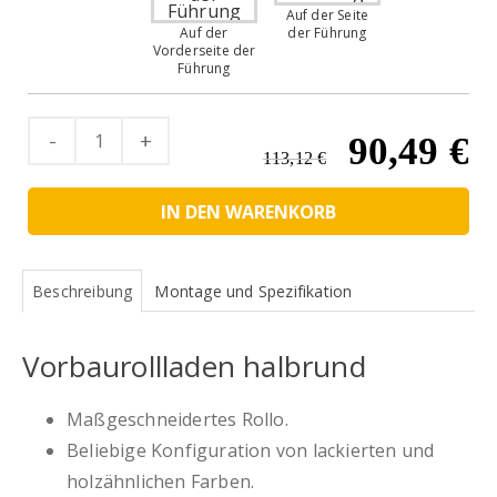
Auf der Seite
Auf der
der Führung
Vorderseite der
Führung
Quantity
Ursprünglic
Ak
90,49
€
113,12
€
Preis
Pr
IN DEN WARENKORB
war:
ist
113,12 €
90
Beschreibung
Montage und Spezifikation
Vorbaurollladen halbrund
Maßgeschneidertes Rollo.
Beliebige Konfiguration von lackierten und
holzähnlichen Farben.