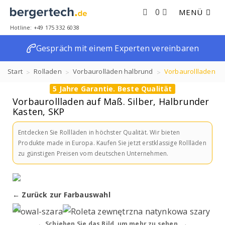
0
MENÜ
Hotline: +49 175 332 6038
Gespräch mit einem Experten vereinbaren
Start
Rolladen
Vorbaurolläden halbrund
Vorbaurollladen
5 Jahre Garantie. Beste Qualität
auf Maß. Silber, Halbrunder Kasten, SKP
Vorbaurollladen auf Maß. Silber, Halbrunder
Kasten, SKP
Entdecken Sie Rollläden in höchster Qualität. Wir bieten
Produkte made in Europa. Kaufen Sie jetzt erstklassige Rollläden
zu günstigen Preisen vom deutschen Unternehmen.
← Zurück zur Farbauswahl
☀ LIEFERZEIT: 10 - 14 WERKTAGE.
← Schieben Sie das Bild, um mehr zu sehen. →