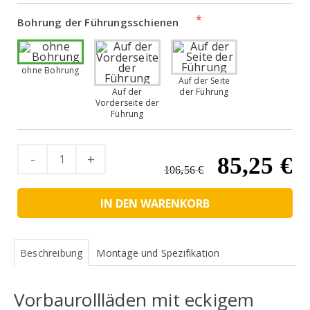
Bohrung der Führungsschienen
ohne Bohrung
Auf der Seite
Auf der
der Führung
Vorderseite der
Führung
Quantity
Ursprünglic
Ak
85,25
€
106,56
€
Preis
Pr
IN DEN WARENKORB
war:
ist
106,56 €
85
Beschreibung
Montage und Spezifikation
Vorbaurollläden mit eckigem