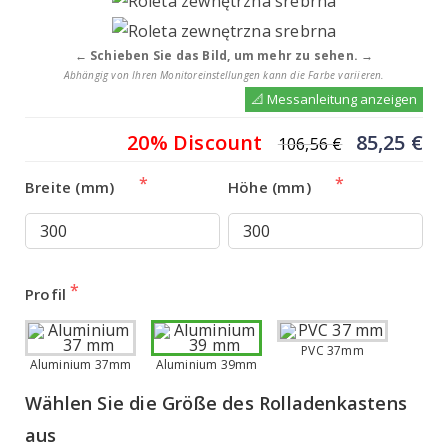
← Schieben Sie das Bild, um mehr zu sehen. →
Abhängig von Ihren Monitoreinstellungen kann die Farbe variieren.
📐 Messanleitung anzeigen
Ursprüng
Ak
20% Discount
85,25
€
106,56
€
Preis
Pr
Breite (mm)
Höhe (mm)
war:
ist
106,56 €
85
Profil
PVC 37mm
Aluminium 37mm
Aluminium 39mm
Wählen Sie die Größe des Rolladenkastens 
aus