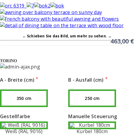
350cm
X
250cm
(Glattmaterial
ORC
6319)
← Schieben Sie das Bild, um mehr zu sehen. →
463,00
€
TORINO
A - Breite (cm)
B - Ausfall (cm)
350 cm
250 cm
Gestellfarbe
Manuelle Steuerung
Weiß (RAL 9016)
Kurbel 180cm