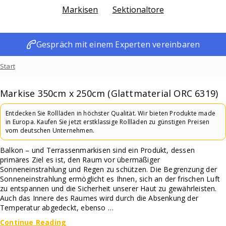
Markisen
Sektionaltore
Gespräch mit einem Experten vereinbaren
Start
Markisen
Markise 350cm x 250cm (Glattmaterial ORC 6319)
350x250
Entdecken Sie Rollläden in höchster Qualität. Wir bieten Produkte made
in Europa. Kaufen Sie jetzt erstklassige Rollläden zu günstigen Preisen
Markise 350cm x 250cm (Glattmaterial ORC 6319)
vom deutschen Unternehmen.
Balkon – und Terrassenmarkisen sind ein Produkt, dessen
primäres Ziel es ist, den Raum vor übermäßiger
Sonneneinstrahlung und Regen zu schützen. Die Begrenzung der
Sonneneinstrahlung ermöglicht es Ihnen, sich an der frischen Luft
zu entspannen und die Sicherheit unserer Haut zu gewährleisten.
Auch das Innere des Raumes wird durch die Absenkung der
Temperatur abgedeckt, ebenso …
Markise
Continue Reading